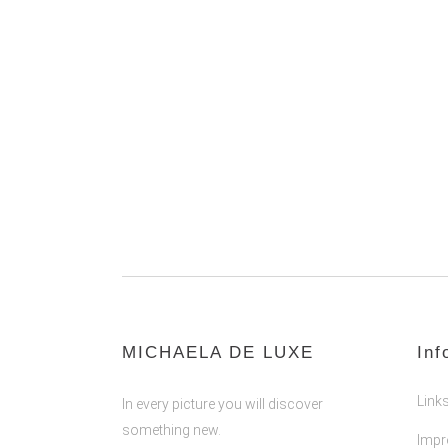
MICHAELA DE LUXE
Inf
Link
In every picture you will discover
something new.
Imp