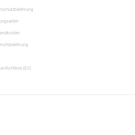
nschutzbelehrung
ungsarten
andkosten
rrufsbelehrung
e-Richtlinie (EU)