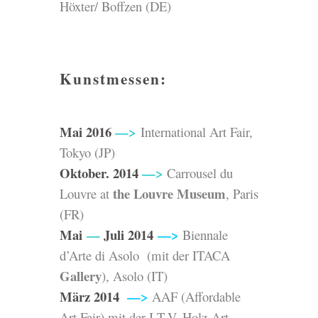
Höxter/ Boffzen (DE)
Kunstmessen:
Mai 2016
—>
International Art Fair,
Tokyo
(JP)
Oktober. 2014
—>
Carrousel du
the Louvre Museum
Louvre at
, Paris
(FR)
Mai
—
Juli 2014
—>
Biennale
d’Arte di Asolo
(mit der
ITACA
Gallery
), Asolo (IT)
März 2014
—>
AAF (Affordable
Art Fair)
mit der
I.T.V. Holz-Art