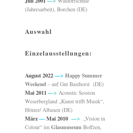
Juli 2001
—>
Waldorfschule
(Jahresarbeit), Borchen (DE)
Auswahl
Ei
nzelausstellungen:
August 2022
—>
Happy Summer
Weekend
– auf
Gut
Basthorst
(DE)
Mai 2011
—>
Acoustic Session
Weserbergland „Kunst trifft Musik“,
Höxter/ Albaxen (DE)
März
—
Mai 2010
—>
„Vision in
Glasmuseum
Colour“ im
Boffzen
,