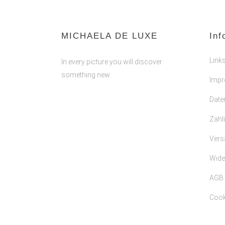
MICHAELA DE LUXE
Inf
Link
In every picture you will discover
something new.
Imp
Date
Zahl
Vers
Wide
AGB
Cooki