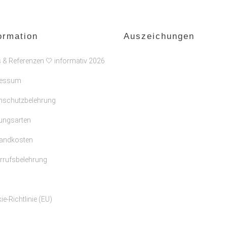
ormation
Auszeichungen
s & Referenzen 🤍 informativ 2026
ressum
nschutzbelehrung
ungsarten
andkosten
rrufsbelehrung
e-Richtlinie (EU)