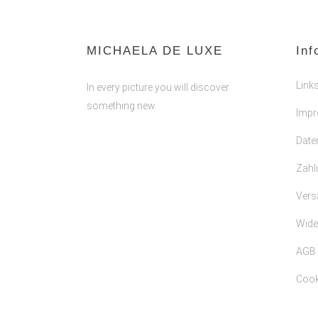
MICHAELA DE LUXE
Inf
Link
In every picture you will discover
something new.
Imp
Date
Zahl
Vers
Wide
AGB
Cooki