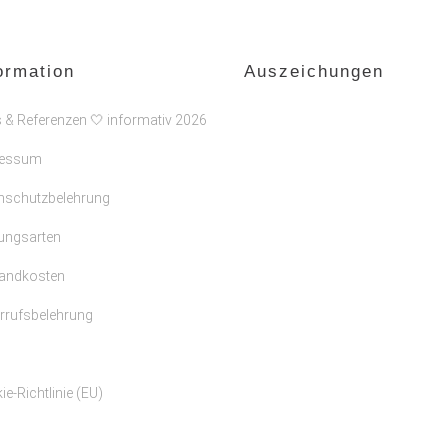
ormation
Auszeichungen
s & Referenzen 🤍 informativ 2026
ressum
nschutzbelehrung
ungsarten
andkosten
rrufsbelehrung
e-Richtlinie (EU)