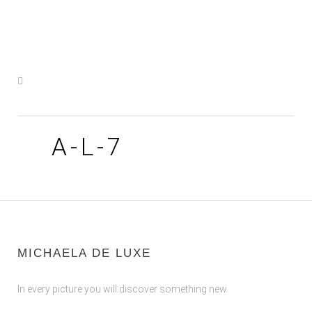
A-L-7
MICHAELA DE LUXE
In every picture you will discover something new.