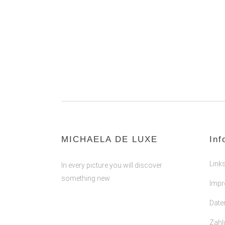
MICHAELA DE LUXE
Inf
Link
In every picture you will discover
something new.
Imp
Date
Zahl