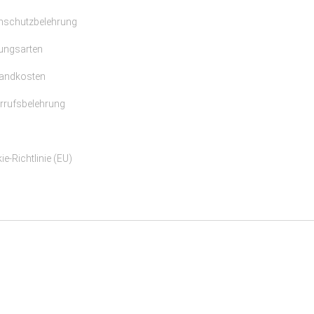
nschutzbelehrung
ungsarten
andkosten
rrufsbelehrung
e-Richtlinie (EU)