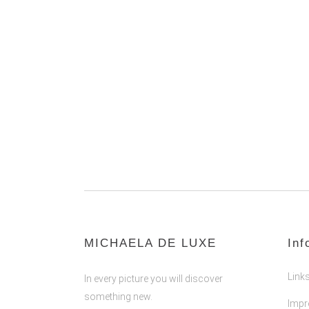
MICHAELA DE LUXE
Inf
Link
In every picture you will discover
something new.
Imp