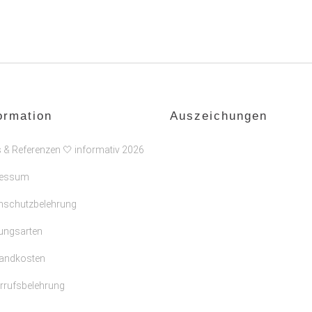
ormation
Auszeichungen
s & Referenzen 🤍 informativ 2026
ressum
nschutzbelehrung
ungsarten
andkosten
rrufsbelehrung