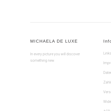
MICHAELA DE LUXE
Inf
Link
In every picture you will discover
something new.
Imp
Date
Zahl
Vers
Wide