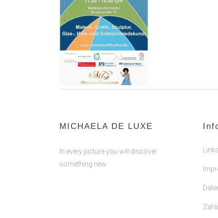
MICHAELA DE LUXE
Inf
Link
In every picture you will discover
something new.
Imp
Date
Zahl