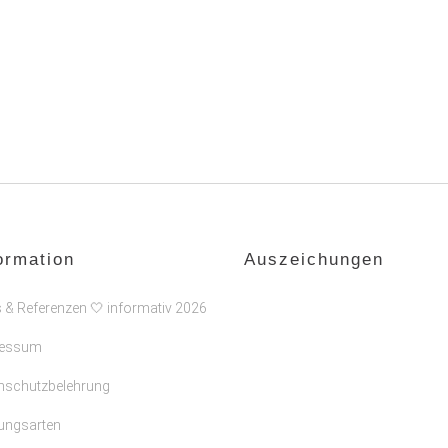
ormation
Auszeichungen
s & Referenzen 🤍 informativ 2026
ressum
nschutzbelehrung
ungsarten