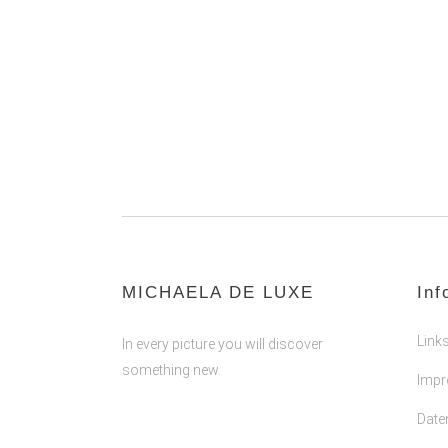
MICHAELA DE LUXE
Inf
Link
In every picture you will discover
something new.
Imp
Date