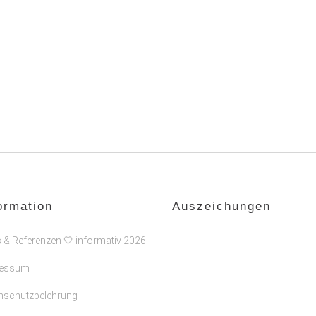
ormation
Auszeichungen
s & Referenzen 🤍 informativ 2026
ressum
nschutzbelehrung