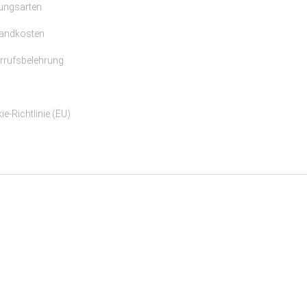
ungsarten
andkosten
rrufsbelehrung
e-Richtlinie (EU)