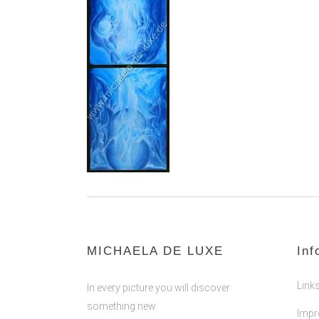
MICHAELA DE LUXE
Inf
Link
In every picture you will discover
something new.
Imp