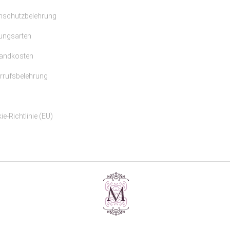
nschutzbelehrung
ungsarten
andkosten
rrufsbelehrung
e-Richtlinie (EU)