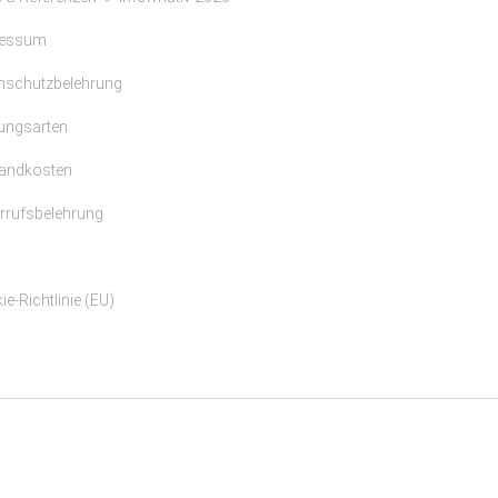
ressum
nschutzbelehrung
ungsarten
andkosten
rrufsbelehrung
e-Richtlinie (EU)