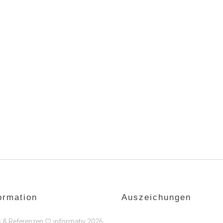
ormation
Auszeichungen
s & Referenzen 🤍 informativ 2026