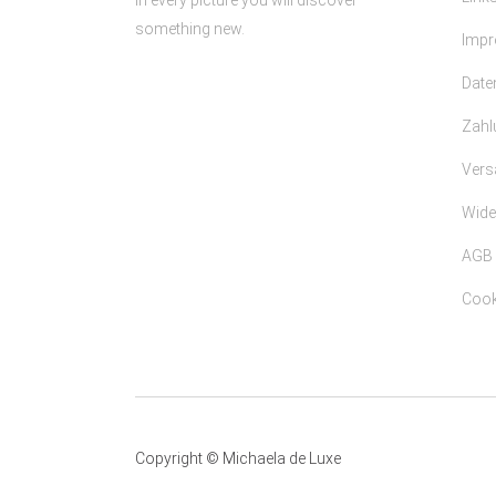
In every picture you will discover
something new.
Imp
Date
Zahl
Vers
Wide
AGB
Cooki
Copyright © Michaela de Luxe