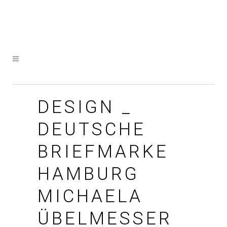
DESIGN _
DEUTSCHE
BRIEFMARKE
HAMBURG
MICHAELA
ÜBELMESSER