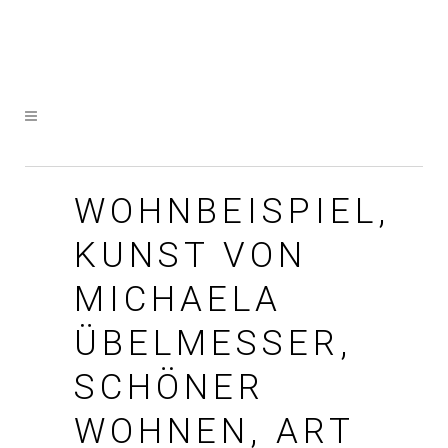
WOHNBEISPIEL,
KUNST VON
MICHAELA
ÜBELMESSER,
SCHÖNER
WOHNEN, ART