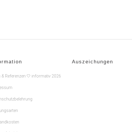
ormation
Auszeichungen
s & Referenzen 🤍 informativ 2026
ressum
nschutzbelehrung
ungsarten
andkosten