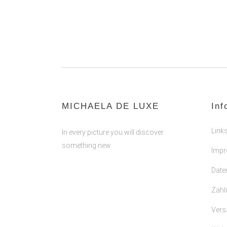
MICHAELA DE LUXE
Inf
Link
In every picture you will discover
something new.
Imp
Date
Zahl
Vers