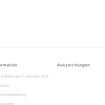
ormation
Auszeichungen
s & Referenzen 🤍 informativ 2026
ressum
nschutzbelehrung
ungsarten