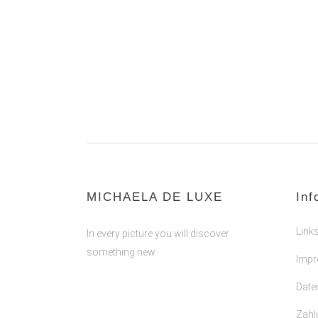
MICHAELA DE LUXE
Inf
Link
In every picture you will discover
something new.
Imp
Date
Zahl