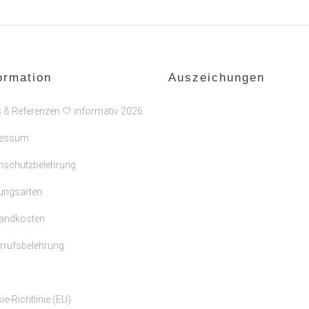
ormation
Auszeichungen
s & Referenzen 🤍 informativ 2026
ressum
nschutzbelehrung
ungsarten
andkosten
rrufsbelehrung
e-Richtlinie (EU)