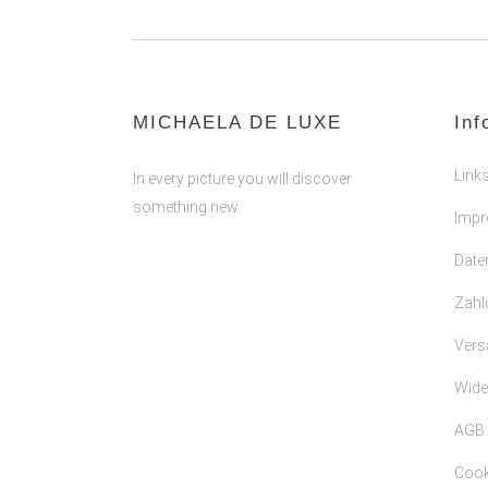
MICHAELA DE LUXE
Inf
Link
In every picture you will discover
something new.
Imp
Date
Zahl
Vers
Wide
AGB
Cooki