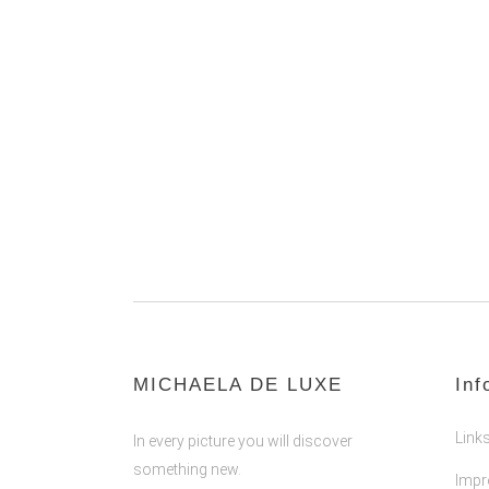
MICHAELA DE LUXE
Inf
Link
In every picture you will discover
something new.
Imp