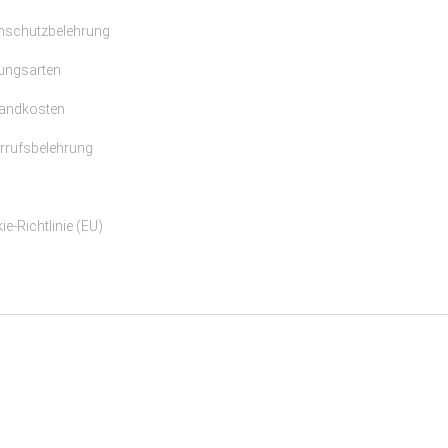
nschutzbelehrung
ungsarten
andkosten
rrufsbelehrung
e-Richtlinie (EU)