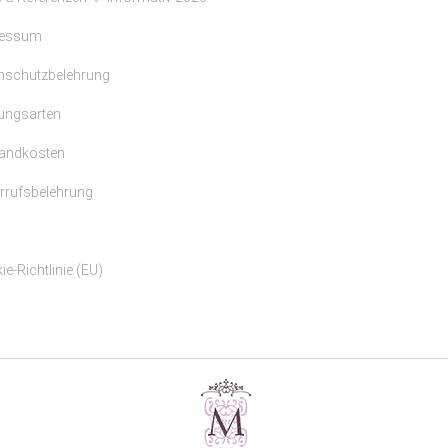
ressum
nschutzbelehrung
ungsarten
andkosten
rrufsbelehrung
e-Richtlinie (EU)