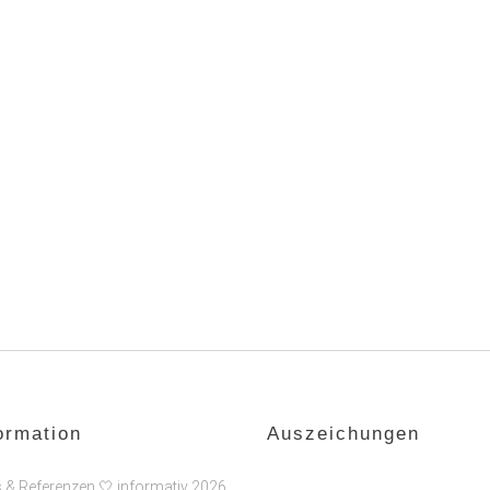
ormation
Auszeichungen
s & Referenzen 🤍 informativ 2026