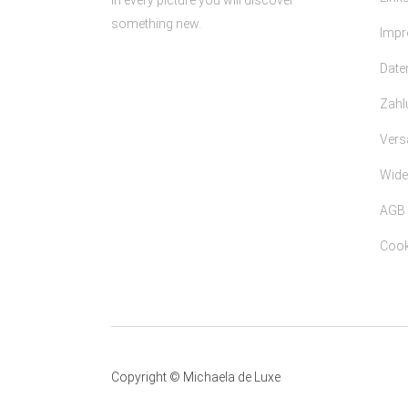
In every picture you will discover
something new.
Imp
Date
Zahl
Vers
Wide
AGB
Cooki
Copyright © Michaela de Luxe