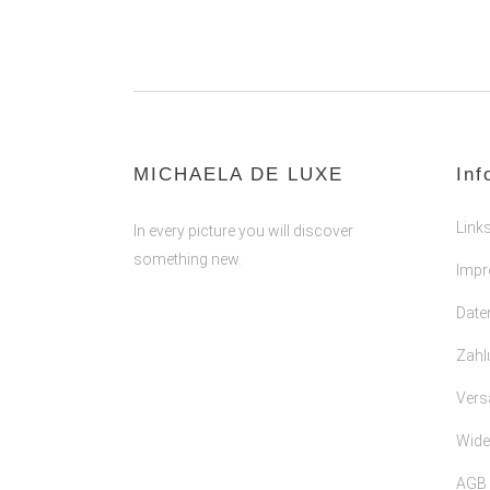
MICHAELA DE LUXE
Inf
Link
In every picture you will discover
something new.
Imp
Date
Zahl
Vers
Wide
AGB