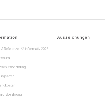
ormation
Auszeichungen
s & Referenzen 🤍 informativ 2026
ressum
nschutzbelehrung
ungsarten
andkosten
rrufsbelehrung