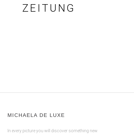
ZEITUNG
MICHAELA DE LUXE
In every picture you will discover something new.