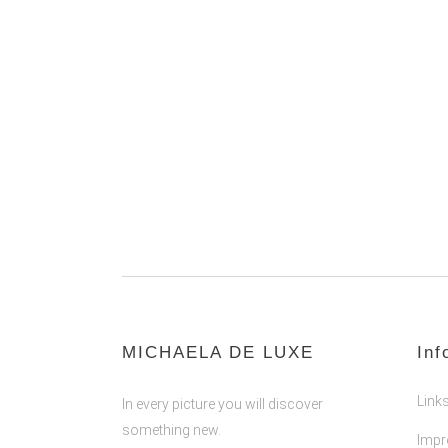
MICHAELA DE LUXE
Inf
Link
In every picture you will discover
something new.
Imp