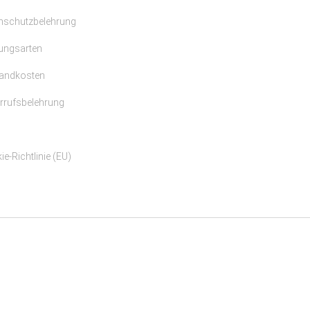
nschutzbelehrung
ungsarten
andkosten
rrufsbelehrung
e-Richtlinie (EU)